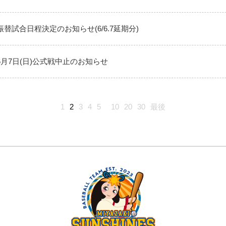
振替試合日程決定のお知らせ(6/6.7延期分)
6月7日(日)公式戦中止のお知らせ
1
2
3
4
5
10
20
30
最後