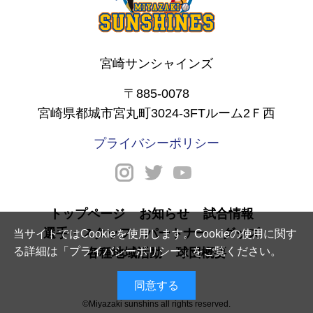
宮崎サンシャインズ
〒885-0078
宮崎県都城市宮丸町3024-3FTルーム2Ｆ西
プライバシーポリシー
トップページ
お知らせ
試合情報
選手・スタッフ
パートナー
グッズ
当サイトではCookieを使用します。Cookieの使用に関す
る詳細は「
プライバシーポリシー
」をご覧ください。
各種地域活動
球団概要
同意する
©Miyazaki sunshins all rights reserved.