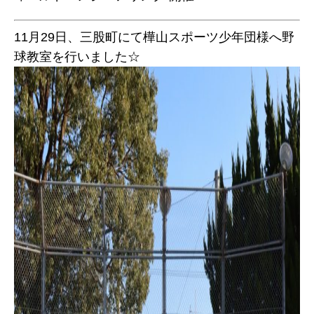
11月29日、
三股町
にて
樺山スポーツ少年団
様へ野
球教室を行いました☆