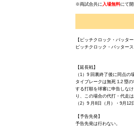
※両試合共に
入場無料
にて開
【ピッチクロック・バッター
ピッチクロック・バッタース
【延長戦】
（1）9 回裏終了後に同点の
タイブレークは無死 1.2 
する打順を球審に申告しなけ
り、この場合の代打・代走は
（2）9 月8日（月）・9月
【予告先発】
予告先発は行わない。