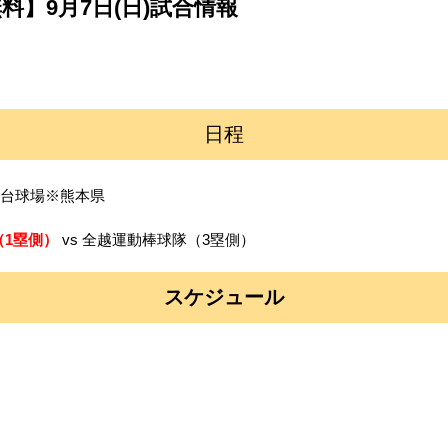
料】9月7日(日)試合情報
日程
崎台球場※熊本県
（1塁側）
vs 全越運動棒球隊（3塁側）
スケジュール