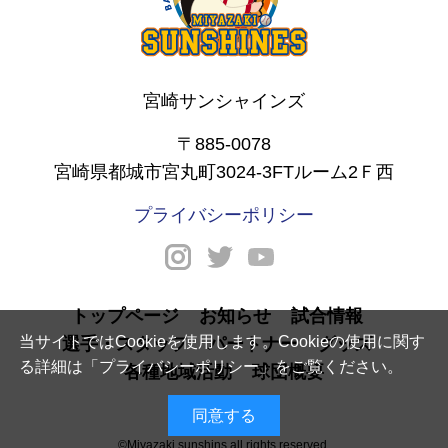
宮崎サンシャインズ
〒885-0078
宮崎県都城市宮丸町3024-3FTルーム2Ｆ西
プライバシーポリシー
トップページ
お知らせ
試合情報
当サイトではCookieを使用します。Cookieの使用に関す
選手・スタッフ
パートナー
グッズ
る詳細は「
プライバシーポリシー
」をご覧ください。
各種地域活動
球団概要
同意する
©Miyazaki sunshins all rights reserved.