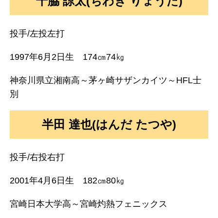
千脇 諒太(ちわき りょうた)
投手/左投左打
1997年6月2日生 174㎝74㎏
神奈川県立湘南高～茅ヶ崎サザンカイツ～HFL士
別
半田 達也(はんだ たつや)
投手/右投右打
2001年4月6日生 182㎝80㎏
宮崎日本大学高～宮崎灼熱フェニックス