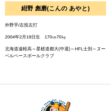
紺野 彪磨(こんの あやと)
外野手/左投左打
2004年2月19日生 170㎝70㎏
北海道遠軽高～星槎道都大(中退)～HFL士別～ヌー
ベルベースボールクラブ