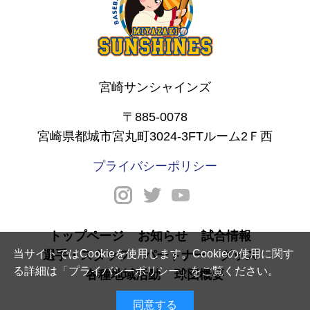
宮崎サンシャインズ
〒885-0078
宮崎県都城市宮丸町3024-3FTルーム2Ｆ西
プライバシーポリシー
トップページ
お知らせ
試合情報
当サイトではCookieを使用します。Cookieの使用に関す
選手・スタッフ
パートナー
グッズ
る詳細は「
プライバシーポリシー
」をご覧ください。
各種地域活動
球団概要
同意する