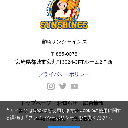
宮崎サンシャインズ
〒885-0078
宮崎県都城市宮丸町3024-3FTルーム2Ｆ西
プライバシーポリシー
トップページ
お知らせ
試合情報
当サイトではCookieを使用します。Cookieの使用に関す
選手・スタッフ
パートナー
グッズ
る詳細は「
プライバシーポリシー
」をご覧ください。
各種地域活動
球団概要