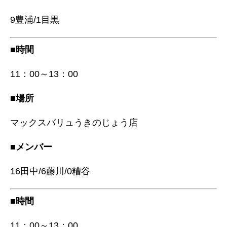
9豊浦/1目黒
■時間
11：00～13：00
■場所
マックスバリュうきのじょう店
■メンバー
16田中/6藤川/0糟谷
■時間
11：00～13：00