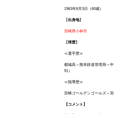
1963年8月3日（60歳）
【
出身地
】
宮崎県小林市
【
球歴
】
≪選手歴≫
都城高～熊本鉄道管理局～中日ド
91）
≪指導歴≫
宮崎ゴールデンゴールズ～宮
【コメント】