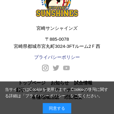
宮崎サンシャインズ
〒885-0078
宮崎県都城市宮丸町3024-3FTルーム2Ｆ西
プライバシーポリシー
トップページ
お知らせ
試合情報
当サイトではCookieを使用します。Cookieの使用に関す
選手・スタッフ
パートナー
グッズ
る詳細は「
プライバシーポリシー
」をご覧ください。
各種地域活動
球団概要
同意する