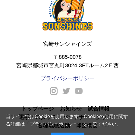
宮崎サンシャインズ
〒885-0078
宮崎県都城市宮丸町3024-3FTルーム2Ｆ西
プライバシーポリシー
トップページ
お知らせ
試合情報
当サイトではCookieを使用します。Cookieの使用に関す
選手・スタッフ
パートナー
グッズ
る詳細は「
プライバシーポリシー
」をご覧ください。
各種地域活動
球団概要