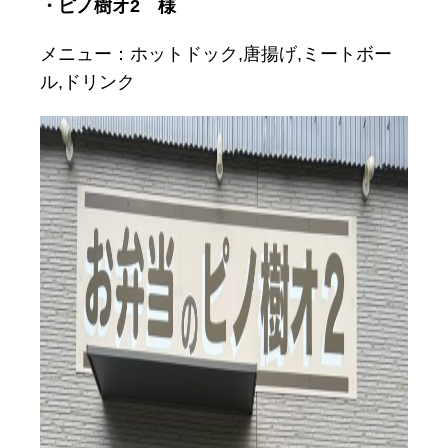
・ピノ樹オ2 様
メニュー：ホットドック,唐揚げ,ミートボー
ル,ドリンク