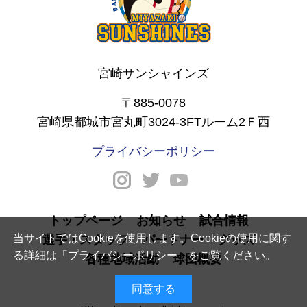
宮崎サンシャインズ
〒885-0078
宮崎県都城市宮丸町3024-3FTルーム2Ｆ西
プライバシーポリシー
トップページ
お知らせ
試合情報
当サイトではCookieを使用します。Cookieの使用に関す
選手・スタッフ
パートナー
グッズ
る詳細は「
プライバシーポリシー
」をご覧ください。
各種地域活動
球団概要
同意する