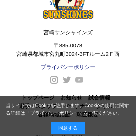
宮崎サンシャインズ
〒885-0078
宮崎県都城市宮丸町3024-3FTルーム2Ｆ西
プライバシーポリシー
トップページ
お知らせ
試合情報
当サイトではCookieを使用します。Cookieの使用に関す
選手・スタッフ
パートナー
グッズ
る詳細は「
プライバシーポリシー
」をご覧ください。
各種地域活動
球団概要
同意する